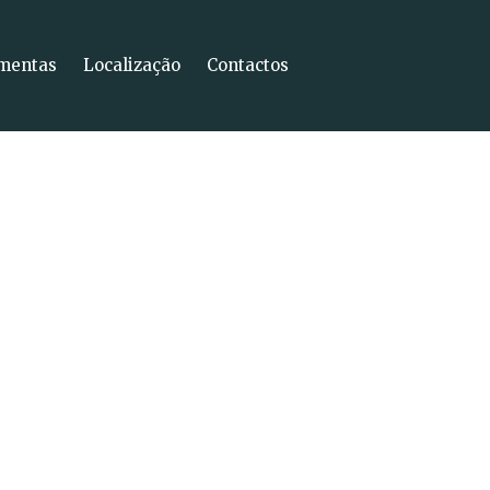
mentas
Localização
Contactos
Home
Bem-vindo
Espaço & Serviços
Galeria
Ementas
Localização
Contactos